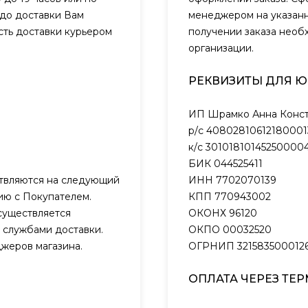
 до доставки Вам
менеджером на указанн
сть доставки курьером
получении заказа необ
организации.
РЕКВИЗИТЫ ДЛЯ 
ИП Шрамко Анна Конст
р/с 40802810612180001
к/с 301018101452500004
БИК 044525411
ствляются на следующий
ИНН 7702070139
нию с Покупателем.
КПП 770943002
существляется
ОКОНХ 96120
 службами доставки.
ОКПО 00032520
жеров магазина.
ОГРНИП 321583500012
ОПЛАТА ЧЕРЕЗ ТЕ