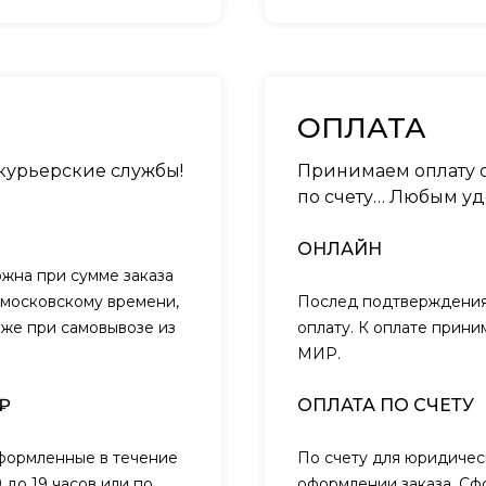
ОПЛАТА
 курьерские службы!
Принимаем оплату о
по счету… Любым уд
ОНЛАЙН
ожна при сумме заказа
о московскому времени,
Послед подтверждения 
кже при самовывозе из
оплату. К оплате прини
МИР.
₽
ОПЛАТА ПО СЧЕТУ
оформленные в течение
По счету для юридичес
 до 19 часов или по
оформлении заказа. Сф