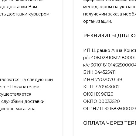
 до доставки Вам
менеджером на указанн
сть доставки курьером
получении заказа необ
организации.
РЕКВИЗИТЫ ДЛЯ 
ИП Шрамко Анна Конст
р/с 40802810612180001
к/с 301018101452500004
БИК 044525411
ствляются на следующий
ИНН 7702070139
нию с Покупателем.
КПП 770943002
существляется
ОКОНХ 96120
 службами доставки.
ОКПО 00032520
жеров магазина.
ОГРНИП 321583500012
ОПЛАТА ЧЕРЕЗ ТЕ