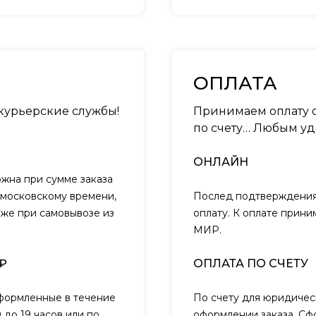
ОПЛАТА
 курьерские службы!
Принимаем оплату о
по счету… Любым уд
ОНЛАЙН
ожна при сумме заказа
о московскому времени,
Послед подтверждения 
кже при самовывозе из
оплату. К оплате прини
МИР.
₽
ОПЛАТА ПО СЧЕТУ
оформленные в течение
По счету для юридичес
 до 19 часов или по
оформлении заказа. Сф