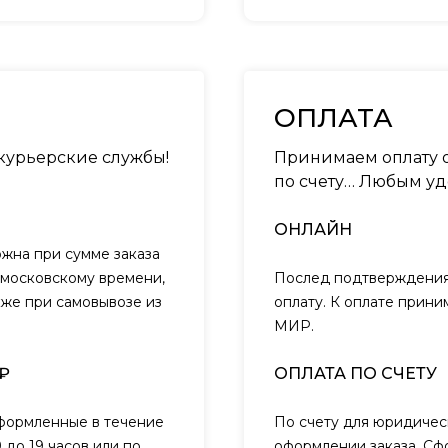
ОПЛАТА
 курьерские службы!
Принимаем оплату о
по счету… Любым уд
ОНЛАЙН
ожна при сумме заказа
о московскому времени,
Послед подтверждения 
кже при самовывозе из
оплату. К оплате прини
МИР.
₽
ОПЛАТА ПО СЧЕТУ
оформленные в течение
По счету для юридичес
 до 19 часов или по
оформлении заказа. Сф