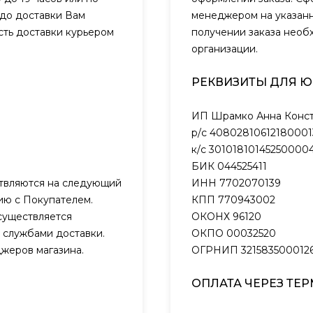
 до доставки Вам
менеджером на указанн
сть доставки курьером
получении заказа необ
организации.
РЕКВИЗИТЫ ДЛЯ 
ИП Шрамко Анна Конст
р/с 40802810612180001
к/с 301018101452500004
БИК 044525411
ствляются на следующий
ИНН 7702070139
нию с Покупателем.
КПП 770943002
существляется
ОКОНХ 96120
 службами доставки.
ОКПО 00032520
жеров магазина.
ОГРНИП 321583500012
ОПЛАТА ЧЕРЕЗ ТЕ