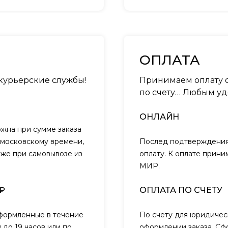
ОПЛАТА
 курьерские службы!
Принимаем оплату о
по счету… Любым уд
ОНЛАЙН
ожна при сумме заказа
о московскому времени,
Послед подтверждения 
кже при самовывозе из
оплату. К оплате прини
МИР.
₽
ОПЛАТА ПО СЧЕТУ
оформленные в течение
По счету для юридичес
 до 19 часов или по
оформлении заказа. Сф