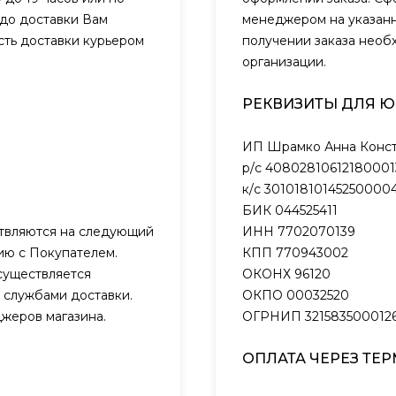
 до доставки Вам
менеджером на указанн
сть доставки курьером
получении заказа необ
организации.
РЕКВИЗИТЫ ДЛЯ 
ИП Шрамко Анна Конст
р/с 40802810612180001
к/с 301018101452500004
БИК 044525411
ствляются на следующий
ИНН 7702070139
нию с Покупателем.
КПП 770943002
существляется
ОКОНХ 96120
 службами доставки.
ОКПО 00032520
жеров магазина.
ОГРНИП 321583500012
ОПЛАТА ЧЕРЕЗ ТЕ