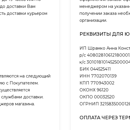
 до доставки Вам
менеджером на указанн
сть доставки курьером
получении заказа необ
организации.
РЕКВИЗИТЫ ДЛЯ 
ИП Шрамко Анна Конст
р/с 40802810612180001
к/с 301018101452500004
БИК 044525411
ствляются на следующий
ИНН 7702070139
нию с Покупателем.
КПП 770943002
существляется
ОКОНХ 96120
 службами доставки.
ОКПО 00032520
жеров магазина.
ОГРНИП 321583500012
ОПЛАТА ЧЕРЕЗ ТЕ