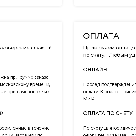
ОПЛАТА
 курьерские службы!
Принимаем оплату о
по счету… Любым уд
ОНЛАЙН
ожна при сумме заказа
о московскому времени,
Послед подтверждения 
кже при самовывозе из
оплату. К оплате прини
МИР.
₽
ОПЛАТА ПО СЧЕТУ
оформленные в течение
По счету для юридичес
 до 19 часов или по
оформлении заказа. Сф