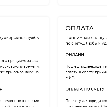
ОПЛАТА
 курьерские службы!
Принимаем оплату о
по счету… Любым уд
ОНЛАЙН
ожна при сумме заказа
о московскому времени,
Послед подтверждения 
кже при самовывозе из
оплату. К оплате прини
МИР.
₽
ОПЛАТА ПО СЧЕТУ
оформленные в течение
По счету для юридичес
 до 19 часов или по
оформлении заказа. Сф