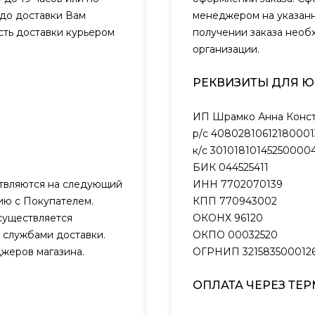
 до доставки Вам
менеджером на указанн
сть доставки курьером
получении заказа необ
организации.
РЕКВИЗИТЫ ДЛЯ 
ИП Шрамко Анна Конст
р/с 40802810612180001
к/с 301018101452500004
БИК 044525411
ствляются на следующий
ИНН 7702070139
нию с Покупателем.
КПП 770943002
существляется
ОКОНХ 96120
 службами доставки.
ОКПО 00032520
жеров магазина.
ОГРНИП 321583500012
ОПЛАТА ЧЕРЕЗ ТЕ