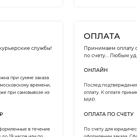
ОПЛАТА
 курьерские службы!
Принимаем оплату о
по счету… Любым уд
ОНЛАЙН
ожна при сумме заказа
о московскому времени,
Послед подтверждения 
кже при самовывозе из
оплату. К оплате прини
МИР.
₽
ОПЛАТА ПО СЧЕТУ
оформленные в течение
По счету для юридичес
 до 19 часов или по
оформлении заказа. Сф