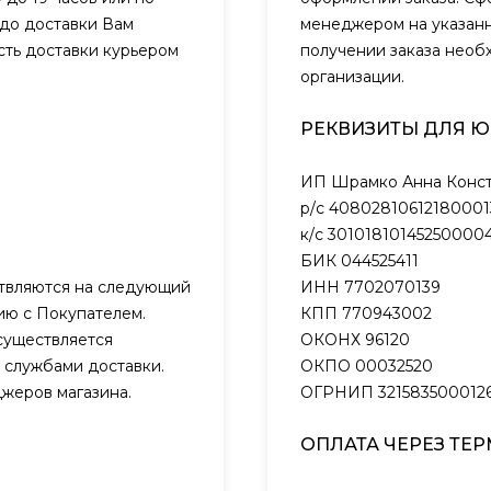
 до доставки Вам
менеджером на указанн
сть доставки курьером
получении заказа необ
организации.
РЕКВИЗИТЫ ДЛЯ 
ИП Шрамко Анна Конст
р/с 40802810612180001
к/с 301018101452500004
БИК 044525411
ствляются на следующий
ИНН 7702070139
нию с Покупателем.
КПП 770943002
существляется
ОКОНХ 96120
 службами доставки.
ОКПО 00032520
жеров магазина.
ОГРНИП 321583500012
ОПЛАТА ЧЕРЕЗ ТЕ