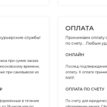
ОПЛАТА
 курьерские службы!
Принимаем оплату о
по счету… Любым уд
ОНЛАЙН
ожна при сумме заказа
о московскому времени,
Послед подтверждения 
кже при самовывозе из
оплату. К оплате прини
МИР.
₽
ОПЛАТА ПО СЧЕТУ
оформленные в течение
По счету для юридичес
 до 19 часов или по
оформлении заказа. Сф