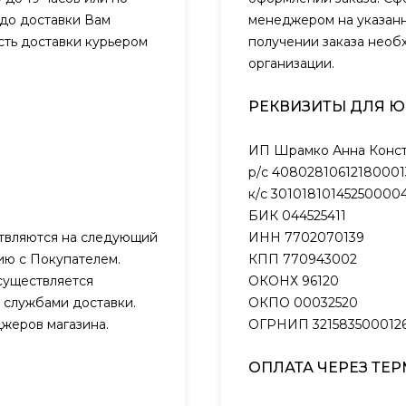
 до доставки Вам
менеджером на указанн
сть доставки курьером
получении заказа необ
организации.
РЕКВИЗИТЫ ДЛЯ 
ИП Шрамко Анна Конст
р/с 40802810612180001
к/с 301018101452500004
БИК 044525411
ствляются на следующий
ИНН 7702070139
нию с Покупателем.
КПП 770943002
существляется
ОКОНХ 96120
 службами доставки.
ОКПО 00032520
жеров магазина.
ОГРНИП 321583500012
ОПЛАТА ЧЕРЕЗ ТЕ