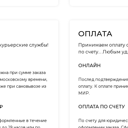
ОПЛАТА
 курьерские службы!
Принимаем оплату о
по счету… Любым уд
ОНЛАЙН
ожна при сумме заказа
о московскому времени,
Послед подтверждения 
кже при самовывозе из
оплату. К оплате прини
МИР.
₽
ОПЛАТА ПО СЧЕТУ
оформленные в течение
По счету для юридичес
 до 19 часов или по
оформлении заказа. Сф