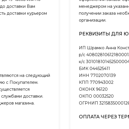
 до доставки Вам
менеджером на указанн
сть доставки курьером
получении заказа необ
организации.
РЕКВИЗИТЫ ДЛЯ 
ИП Шрамко Анна Конст
р/с 40802810612180001
к/с 301018101452500004
БИК 044525411
ствляются на следующий
ИНН 7702070139
нию с Покупателем.
КПП 770943002
существляется
ОКОНХ 96120
 службами доставки.
ОКПО 00032520
жеров магазина.
ОГРНИП 321583500012
ОПЛАТА ЧЕРЕЗ ТЕ