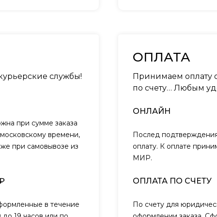
ОПЛАТА
 курьерские службы!
Принимаем оплату о
по счету… Любым уд
ОНЛАЙН
ожна при сумме заказа
о московскому времени,
Послед подтверждения 
кже при самовывозе из
оплату. К оплате прини
МИР.
₽
ОПЛАТА ПО СЧЕТУ
оформленные в течение
По счету для юридичес
 до 19 часов или по
оформлении заказа. Сф