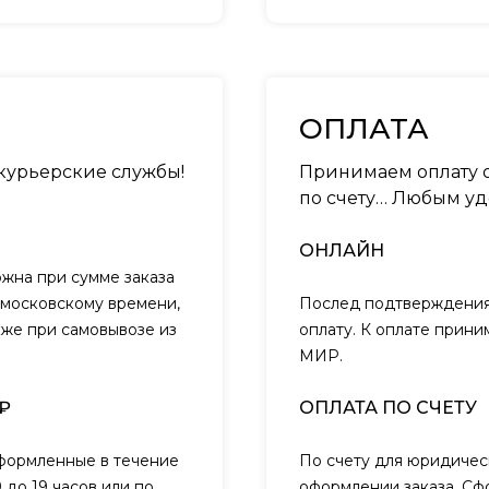
ОПЛАТА
 курьерские службы!
Принимаем оплату о
по счету… Любым уд
ОНЛАЙН
ожна при сумме заказа
о московскому времени,
Послед подтверждения 
кже при самовывозе из
оплату. К оплате прини
МИР.
₽
ОПЛАТА ПО СЧЕТУ
оформленные в течение
По счету для юридичес
 до 19 часов или по
оформлении заказа. Сф