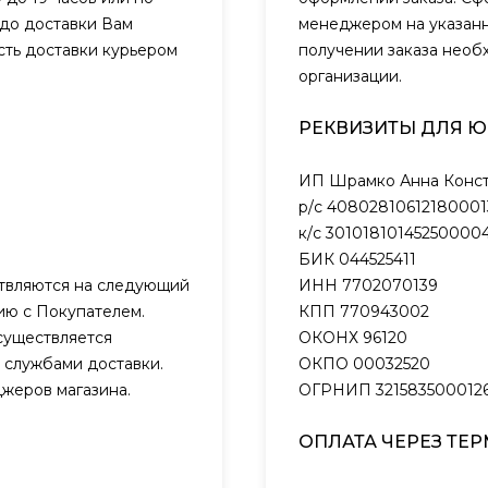
 до доставки Вам
менеджером на указанн
сть доставки курьером
получении заказа необ
организации.
РЕКВИЗИТЫ ДЛЯ 
ИП Шрамко Анна Конст
р/с 40802810612180001
к/с 301018101452500004
БИК 044525411
ствляются на следующий
ИНН 7702070139
нию с Покупателем.
КПП 770943002
существляется
ОКОНХ 96120
 службами доставки.
ОКПО 00032520
жеров магазина.
ОГРНИП 321583500012
ОПЛАТА ЧЕРЕЗ ТЕ